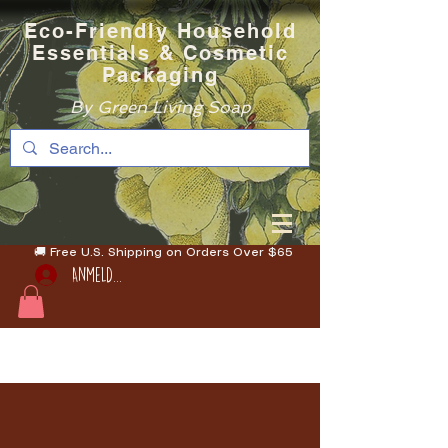
Eco-Friendly Household
Essentials & Cosmetic
Packaging
By Green Living Soap
🚚 Free U.S. Shipping on Orders Over $65
Anmelden